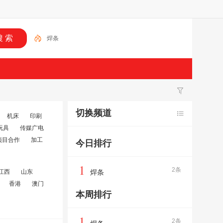
焊条
切换频道
机床
印刷
玩具
传媒广电
项目合作
加工
今日排行
1
2条
江西
山东
焊条
香港
澳门
本周排行
1
2条