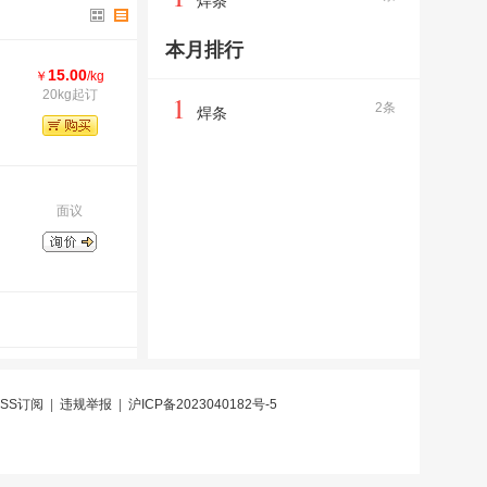
焊条
本月排行
15.00
￥
/kg
20kg起订
1
2条
焊条
面议
RSS订阅
|
违规举报
|
沪ICP备2023040182号-5