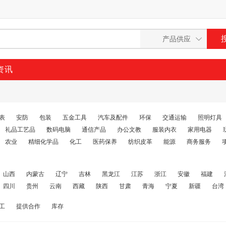
资讯
表
安防
包装
五金工具
汽车及配件
环保
交通运输
照明灯具
礼品工艺品
数码电脑
通信产品
办公文教
服装内衣
家用电器
农业
精细化学品
化工
医药保养
纺织皮革
能源
商务服务
山西
内蒙古
辽宁
吉林
黑龙江
江苏
浙江
安徽
福建
四川
贵州
云南
西藏
陕西
甘肃
青海
宁夏
新疆
台湾
工
提供合作
库存