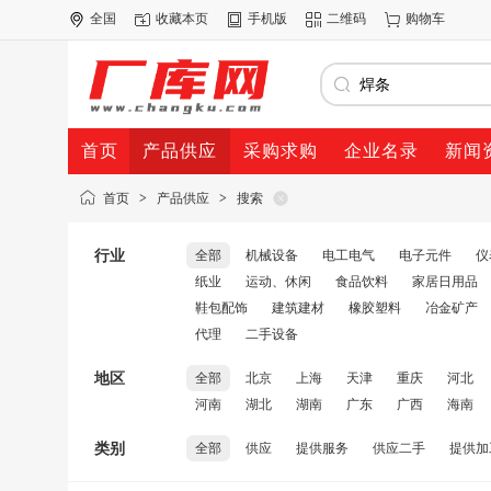
全国
收藏本页
手机版
二维码
购物车
首页
产品供应
采购求购
企业名录
新闻
首页
>
产品供应
>
搜索
行业
全部
机械设备
电工电气
电子元件
仪
纸业
运动、休闲
食品饮料
家居日用品
鞋包配饰
建筑建材
橡胶塑料
冶金矿产
代理
二手设备
地区
全部
北京
上海
天津
重庆
河北
河南
湖北
湖南
广东
广西
海南
类别
全部
供应
提供服务
供应二手
提供加