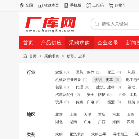
全国
收藏本页
手机版
二维码
购物车
首页
产品供应
采购求购
企业名录
新闻
首页
>
采购求购
>
纺织、皮革
行业
农业
(0)
医药、保养
(2)
化工
(4)
礼品、
机械及行业设备
(1)
纺织、皮革
(0)
电工电
包装
(0)
代理
(0)
建筑、建材
(0)
运动、
汽摩及配件
(0)
安全、防护
(0)
五金、工具
玩具
(0)
传媒、广电
(0)
能源
(0)
服装
(
地区
北京
上海
天津
重庆
河北
山西
湖北
湖南
广东
广西
海南
四川
类别
求购
紧急求购
求购二手
寻求加工
寻