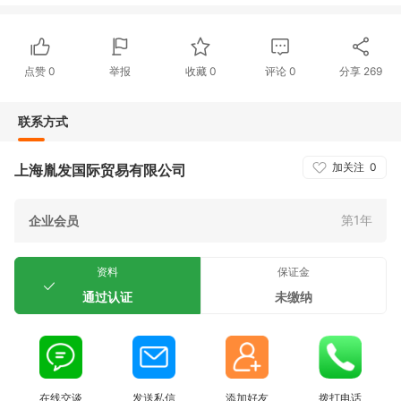
点赞
0
举报
收藏
0
评论
0
分享
269
联系方式
加关注
0
上海胤发国际贸易有限公司
第1年
企业会员
资料
保证金
通过认证
未缴纳
在线交谈
发送私信
添加好友
拨打电话