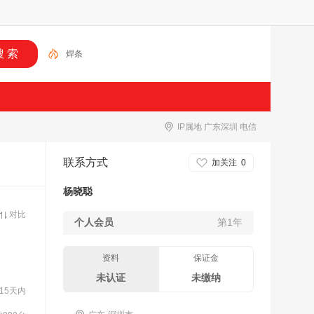
焊条
IP属地 广东深圳 电信
联系方式
加关注
0
杨晓聪
对比
个人会员
第1年
资料
保证金
未认证
未缴纳
15天内