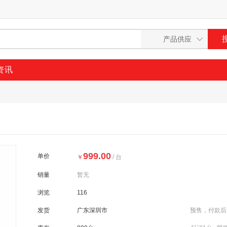
资讯
999.00
单价
￥
/ 台
销量
暂无
浏览
116
发货
广东深圳市
预售，付款后