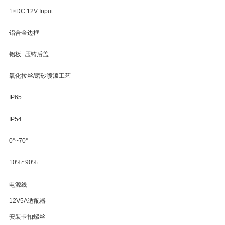
1×DC 12V Input
铝合金边框
铝板+压铸后盖
氧化拉丝/磨砂喷漆工艺
IP65
IP54
0°~70°
10%~90%
电源线
12V5A适配器
安装卡扣螺丝