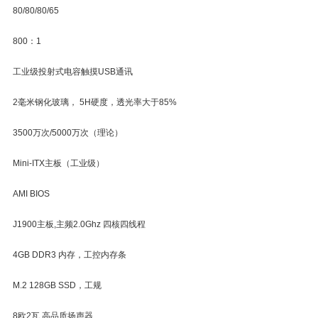
80/80/80/65
800：1
工业级投射式电容触摸USB通讯
2毫米钢化玻璃， 5H硬度，透光率大于85%
3500万次/5000万次（理论）
Mini-ITX主板（工业级）
AMI BIOS
J1900主板,主频2.0Ghz 四核四线程
4GB DDR3 内存，工控内存条
M.2 128GB SSD，工规
8欧2瓦 高品质扬声器