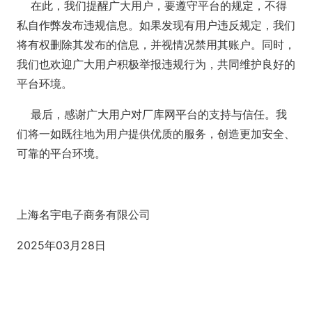
在此，我们提醒广大用户，要遵守平台的规定，不得
私自作弊发布违规信息。如果发现有用户违反规定，我们
将有权删除其发布的信息，并视情况禁用其账户。同时，
我们也欢迎广大用户积极举报违规行为，共同维护良好的
平台环境。
最后，感谢广大用户对厂库网平台的支持与信任。我
们将一如既往地为用户提供优质的服务，创造更加安全、
可靠的平台环境。
上海名宇电子商务有限公司
2025年03月28日