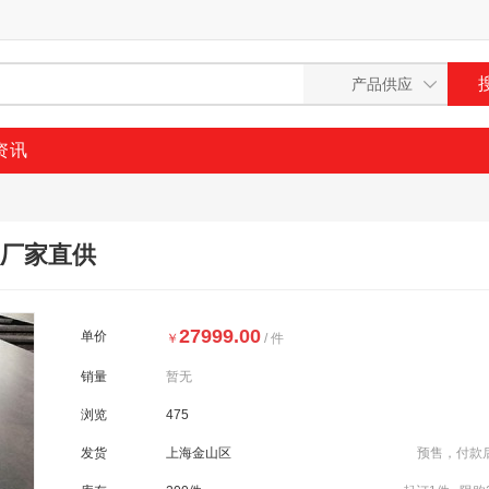
资讯
 厂家直供
27999.00
单价
￥
/ 件
销量
暂无
浏览
475
发货
上海金山区
预售，付款