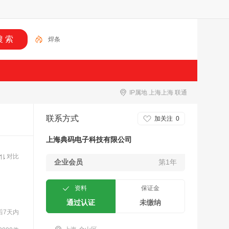
焊条
IP属地 上海上海 联通
联系方式
加关注
0
上海典码电子科技有限公司
对比
企业会员
第1年
资料
保证金
通过认证
未缴纳
后7天内