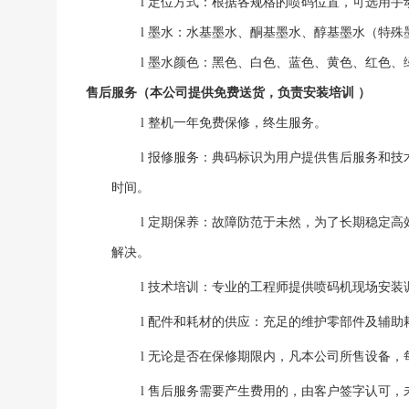
l
定位方式：根据各规格的喷码位置，可选用手
l
墨水：水基墨水、酮基墨水、醇基墨水（特殊
l
墨水颜色：黑色、白色、蓝色、黄色、红色、
售后服务（本公司提供免费送货，负责安装培训
）
l
整机一年免费保修，终生服务。
l
报修服务：典码标识为用户提供售后服务和技
时间。
l
定期保养：故障防范于未然，为了长期稳定高
解决。
l
技术培训：专业的工程师提供喷码机现场安装
l
配件和耗材的供应：充足的维护零部件及辅助
l
无论是否在保修期限内，凡本公司所售设备，
l
售后服务需要产生费用的，由客户签字认可，