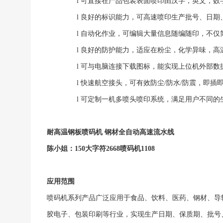
l
可直接在产品包装表面喷印由汉字，英文，数
l
良好的标识能力，可高速喷印生产批号、日期
l
自动化作业，可编辑大量信息随编随印，不仅
l
良好的防护能力，适应在粉尘，化学异味，高
l
可与电脑连接下载图标，能实现上位机外部数
l
快速航空接头，可有效防尘
/防水/防震，即
l
可定制一机多喷头喷印系统，满足用户不同的
耐高温钢板喷码机
钢材全自动高速流水线
陈小姐：
150
大字符
2668
喷码机
1108
应用范围
喷码机系列产品广泛应用于食品、饮料、医药、钢材、导
胶电子、包装印刷等行业，实现生产日期、保质期、批号