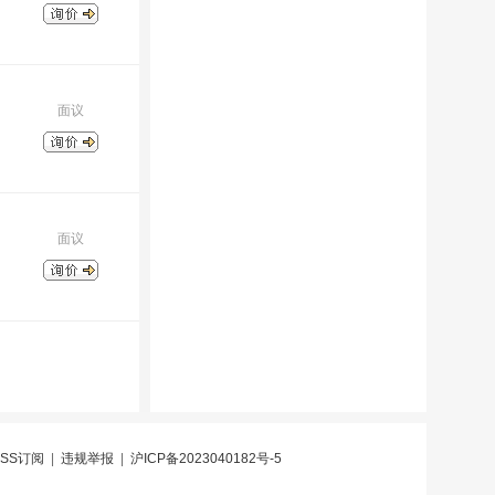
面议
面议
RSS订阅
|
违规举报
|
沪ICP备2023040182号-5