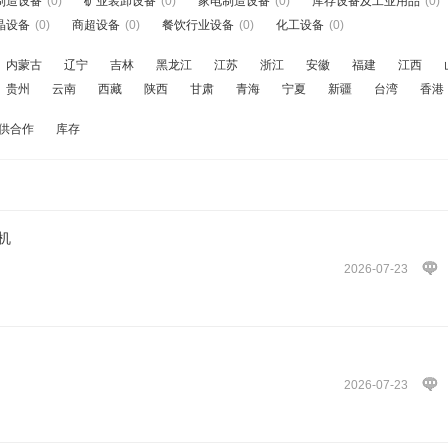
制造设备
(0)
矿业装卸设备
(0)
家电制造设备
(0)
库存设备及工业用品
(0)
晶设备
(0)
商超设备
(0)
餐饮行业设备
(0)
化工设备
(0)
内蒙古
辽宁
吉林
黑龙江
江苏
浙江
安徽
福建
江西
贵州
云南
西藏
陕西
甘肃
青海
宁夏
新疆
台湾
香港
供合作
库存
机
2026-07-23
2026-07-23