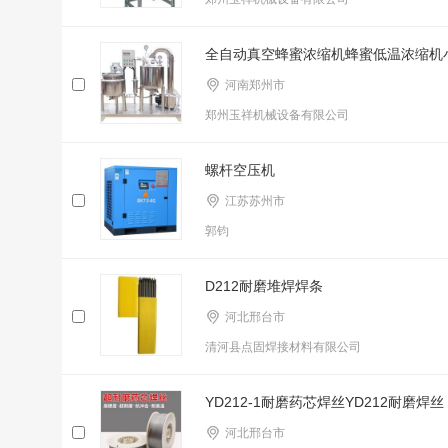
全自动真空蜂蜜浓缩机蜂蜜低温浓缩机
河南郑州市
郑州玉祥机械设备有限公司
螺杆空压机
江苏苏州市
郭钧
D212耐磨堆焊焊条
河北邢台市
清河县点固焊接材料有限公司
YD212-1耐磨药芯焊丝YD212耐磨焊丝
河北邢台市