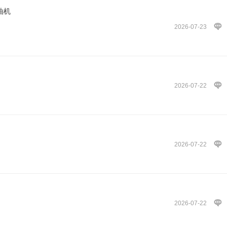
油机
2026-07-23
2026-07-22
2026-07-22
2026-07-22