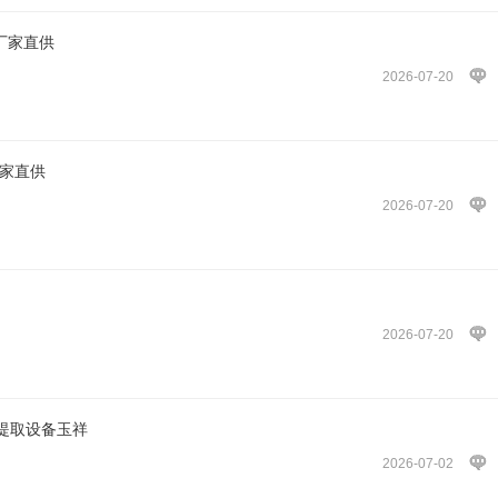
厂家直供
2026-07-20
厂家直供
2026-07-20
2026-07-20
提取设备玉祥
2026-07-02