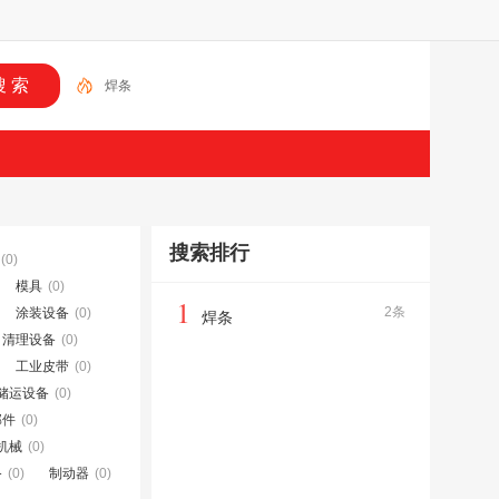
焊条
搜索排行
(0)
模具
(0)
1
2条
涂装设备
(0)
焊条
、清理设备
(0)
工业皮带
(0)
储运设备
(0)
部件
(0)
机械
(0)
备
(0)
制动器
(0)