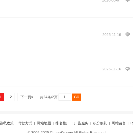
2026-03-07
2025-11-16
2025-11-16
1
2
下一页»
共24条/2页
隐私政策
|
付款方式
|
网站地图
|
排名推广
|
广告服务
|
积分换礼
|
网站留言
|
© 2005-2025 ChangKu.com All Rights Reserved