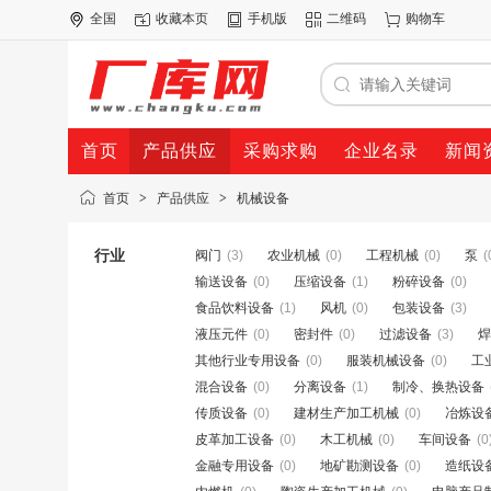
全国
收藏本页
手机版
二维码
购物车
首页
产品供应
采购求购
企业名录
新闻
首页
>
产品供应
>
机械设备
行业
阀门
(3)
农业机械
(0)
工程机械
(0)
泵
(
输送设备
(0)
压缩设备
(1)
粉碎设备
(0)
食品饮料设备
(1)
风机
(0)
包装设备
(3)
液压元件
(0)
密封件
(0)
过滤设备
(3)
焊
其他行业专用设备
(0)
服装机械设备
(0)
工
混合设备
(0)
分离设备
(1)
制冷、换热设备
传质设备
(0)
建材生产加工机械
(0)
冶炼设
皮革加工设备
(0)
木工机械
(0)
车间设备
(0
金融专用设备
(0)
地矿勘测设备
(0)
造纸设