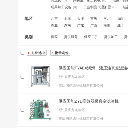
内燃机
(0)
陶瓷生产加工机械
(0)
电脑产品
玩具加工设备
(0)
工业制品代理加盟
(0)
结
地区
北京
上海
天津
重庆
河北
山西
湖北
湖南
广东
广西
海南
四川
类别
供应
提供服务
供应二手
提供加工
提
供应国能TYAEX润滑、液压油真空滤油
重庆九龙坡区
重庆国能滤油机制造有限公司
供应国能ZYD高效双级真空滤油机
重庆九龙坡区
重庆国能滤油机制造有限公司