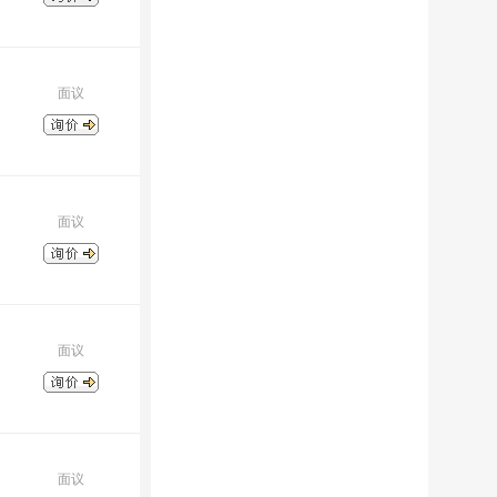
面议
面议
面议
面议