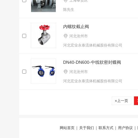
上海奉贤区
陈先生
内螺纹截止阀
河北沧州市
河北宏业永泰流体机械股份有限公司
DN40-DN600-中线软密封蝶阀
河北沧州市
河北宏业永泰流体机械股份有限公司
«上一页
网站首页
|
关于我们
|
联系方式
|
用户协议
|