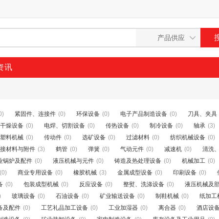
资讯
0)
紧固件、连接件
(0)
环保设备
(0)
电子产品制造设备
(0)
刀具、夹具
干燥设备
(0)
电焊、切割设备
(0)
传热设备
(0)
制冷设备
(0)
轴承
(3)
塑料机械
(0)
传动件
(0)
选矿设备
(0)
过滤材料
(0)
纺织机械设备
(0)
接材料与附件
(3)
鹤管
(0)
弹簧
(0)
气动元件
(0)
减速机
(0)
清洗
业锅炉及配件
(0)
液压机械与元件
(0)
铸造及热处理设备
(0)
机械加工
(0)
(0)
商业专用设备
(0)
橡胶机械
(3)
金属成型设备
(0)
印刷设备
(0)
备
(0)
包装成型机械
(0)
反应设备
(0)
整熨、洗涤设备
(0)
液压机械及
)
玻璃设备
(0)
石油设备
(0)
矿业输送设备
(0)
制鞋机械
(0)
纸加工
备及配件
(0)
工艺礼品加工设备
(0)
工业加湿器
(0)
离合器
(0)
酒店设