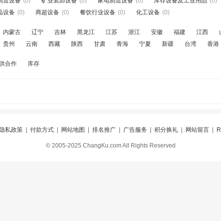
制造设备
(0)
矿业装卸设备
(0)
家电制造设备
(0)
库存设备及工业用品
(0)
晶设备
(0)
商超设备
(0)
餐饮行业设备
(0)
化工设备
(0)
内蒙古
辽宁
吉林
黑龙江
江苏
浙江
安徽
福建
江西
贵州
云南
西藏
陕西
甘肃
青海
宁夏
新疆
台湾
香港
供合作
库存
隐私政策
|
付款方式
|
网站地图
|
排名推广
|
广告服务
|
积分换礼
|
网站留言
|
© 2005-2025 ChangKu.com All Rights Reserved