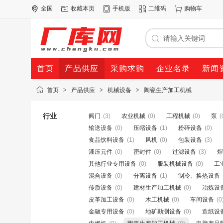
全国
收藏本页
手机版
二维码
购物车
首页
产品供应
采购求购
企业名录
新闻
首页
>
产品供应
>
机械设备
>
陶瓷生产加工机械
行业
阀门
(3)
农业机械
(0)
工程机械
(0)
泵
(
输送设备
(0)
压缩设备
(1)
粉碎设备
(0)
食品饮料设备
(1)
风机
(0)
包装设备
(3)
液压元件
(0)
密封件
(0)
过滤设备
(3)
焊
其他行业专用设备
(0)
服装机械设备
(0)
工
混合设备
(0)
分离设备
(1)
制冷、换热设备
传质设备
(0)
建材生产加工机械
(0)
冶炼设
皮革加工设备
(0)
木工机械
(0)
车间设备
(0
金融专用设备
(0)
地矿勘测设备
(0)
造纸设