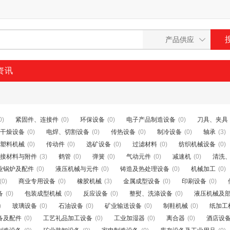
资讯
0)
紧固件、连接件
(0)
环保设备
(0)
电子产品制造设备
(0)
刀具、夹具
干燥设备
(0)
电焊、切割设备
(0)
传热设备
(0)
制冷设备
(0)
轴承
(3)
塑料机械
(0)
传动件
(0)
选矿设备
(0)
过滤材料
(0)
纺织机械设备
(0)
接材料与附件
(3)
鹤管
(0)
弹簧
(0)
气动元件
(0)
减速机
(0)
清洗
业锅炉及配件
(0)
液压机械与元件
(0)
铸造及热处理设备
(0)
机械加工
(0)
(0)
商业专用设备
(0)
橡胶机械
(3)
金属成型设备
(0)
印刷设备
(0)
备
(0)
包装成型机械
(0)
反应设备
(0)
整熨、洗涤设备
(0)
液压机械及
)
玻璃设备
(0)
石油设备
(0)
矿业输送设备
(0)
制鞋机械
(0)
纸加工
备及配件
(0)
工艺礼品加工设备
(0)
工业加湿器
(0)
离合器
(0)
酒店设