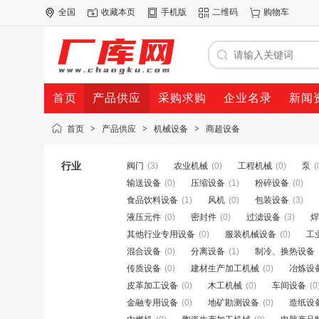
全国
收藏本页
手机版
二维码
购物车
首页
产品供应
采购求购
企业名录
新闻
首页
>
产品供应
>
机械设备
>
商超设备
行业
阀门
(3)
农业机械
(0)
工程机械
(0)
泵
(
输送设备
(0)
压缩设备
(1)
粉碎设备
(0)
食品饮料设备
(1)
风机
(0)
包装设备
(3)
液压元件
(0)
密封件
(0)
过滤设备
(3)
焊
其他行业专用设备
(0)
服装机械设备
(0)
工
混合设备
(0)
分离设备
(1)
制冷、换热设备
传质设备
(0)
建材生产加工机械
(0)
冶炼设
皮革加工设备
(0)
木工机械
(0)
车间设备
(0
金融专用设备
(0)
地矿勘测设备
(0)
造纸设