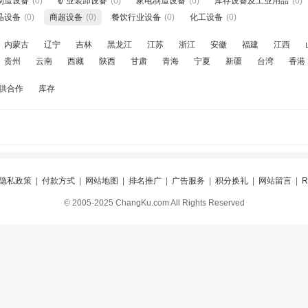
制造设备
(0)
矿业装卸设备
(0)
家电制造设备
(0)
库存设备及工业用品
(0)
晶设备
(0)
商超设备
(0)
餐饮行业设备
(0)
化工设备
(0)
内蒙古
辽宁
吉林
黑龙江
江苏
浙江
安徽
福建
江西
贵州
云南
西藏
陕西
甘肃
青海
宁夏
新疆
台湾
香港
供合作
库存
隐私政策
|
付款方式
|
网站地图
|
排名推广
|
广告服务
|
积分换礼
|
网站留言
|
© 2005-2025 ChangKu.com All Rights Reserved