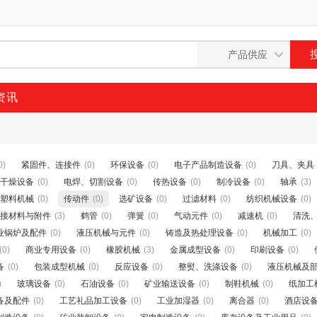
资讯
0)
紧固件、连接件
(0)
环保设备
(0)
电子产品制造设备
(0)
刀具、夹具
干燥设备
(0)
电焊、切割设备
(0)
传热设备
(0)
制冷设备
(0)
轴承
(3)
塑料机械
(0)
传动件
(0)
选矿设备
(0)
过滤材料
(0)
纺织机械设备
(0)
接材料与附件
(3)
鹤管
(0)
弹簧
(0)
气动元件
(0)
减速机
(0)
清洗
业锅炉及配件
(0)
液压机械与元件
(0)
铸造及热处理设备
(0)
机械加工
(0)
(0)
商业专用设备
(0)
橡胶机械
(3)
金属成型设备
(0)
印刷设备
(0)
备
(0)
包装成型机械
(0)
反应设备
(0)
整熨、洗涤设备
(0)
液压机械及
)
玻璃设备
(0)
石油设备
(0)
矿业输送设备
(0)
制鞋机械
(0)
纸加工
备及配件
(0)
工艺礼品加工设备
(0)
工业加湿器
(0)
离合器
(0)
酒店设