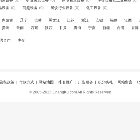
制造设备
(0)
矿业装卸设备
(0)
家电制造设备
(0)
库存设备及工业用品
(0)
晶设备
(0)
商超设备
(0)
餐饮行业设备
(0)
化工设备
(0)
内蒙古
辽宁
吉林
黑龙江
江苏
浙江
安徽
福建
江西
贵州
云南
西藏
陕西
甘肃
青海
宁夏
新疆
台湾
香港
供合作
库存
隐私政策
|
付款方式
|
网站地图
|
排名推广
|
广告服务
|
积分换礼
|
网站留言
|
© 2005-2025 ChangKu.com All Rights Reserved