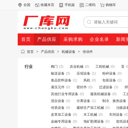
全国
收藏本页
手机版
二维码
购物车
首页
产品供应
采购求购
企业名录
新闻
首页
>
产品供应
>
机械设备
>
传动件
行业
阀门
(3)
农业机械
(0)
工程机械
(0)
泵
(
输送设备
(0)
压缩设备
(1)
粉碎设备
(0)
食品饮料设备
(1)
风机
(0)
包装设备
(3)
液压元件
(0)
密封件
(0)
过滤设备
(3)
焊
其他行业专用设备
(0)
服装机械设备
(0)
工
混合设备
(0)
分离设备
(1)
制冷、换热设备
传质设备
(0)
建材生产加工机械
(0)
冶炼设
皮革加工设备
(0)
木工机械
(0)
车间设备
(0
金融专用设备
(0)
地矿勘测设备
(0)
造纸设