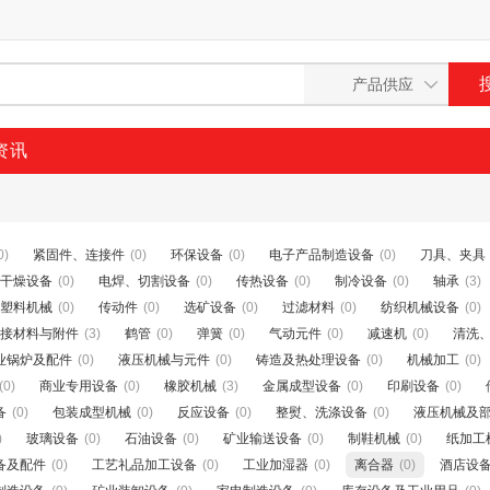
资讯
0)
紧固件、连接件
(0)
环保设备
(0)
电子产品制造设备
(0)
刀具、夹具
干燥设备
(0)
电焊、切割设备
(0)
传热设备
(0)
制冷设备
(0)
轴承
(3)
塑料机械
(0)
传动件
(0)
选矿设备
(0)
过滤材料
(0)
纺织机械设备
(0)
接材料与附件
(3)
鹤管
(0)
弹簧
(0)
气动元件
(0)
减速机
(0)
清洗
业锅炉及配件
(0)
液压机械与元件
(0)
铸造及热处理设备
(0)
机械加工
(0)
(0)
商业专用设备
(0)
橡胶机械
(3)
金属成型设备
(0)
印刷设备
(0)
备
(0)
包装成型机械
(0)
反应设备
(0)
整熨、洗涤设备
(0)
液压机械及
)
玻璃设备
(0)
石油设备
(0)
矿业输送设备
(0)
制鞋机械
(0)
纸加工
备及配件
(0)
工艺礼品加工设备
(0)
工业加湿器
(0)
离合器
(0)
酒店设