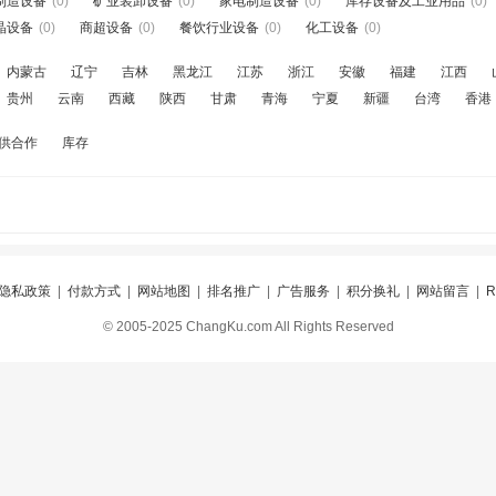
制造设备
(0)
矿业装卸设备
(0)
家电制造设备
(0)
库存设备及工业用品
(0)
晶设备
(0)
商超设备
(0)
餐饮行业设备
(0)
化工设备
(0)
内蒙古
辽宁
吉林
黑龙江
江苏
浙江
安徽
福建
江西
贵州
云南
西藏
陕西
甘肃
青海
宁夏
新疆
台湾
香港
供合作
库存
隐私政策
|
付款方式
|
网站地图
|
排名推广
|
广告服务
|
积分换礼
|
网站留言
|
© 2005-2025 ChangKu.com All Rights Reserved