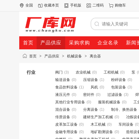
全国
收藏本页
手机版
二维码
购物车
首页
产品供应
采购求购
企业名录
新闻
首页
>
产品供应
>
机械设备
>
离合器
行业
阀门
(3)
农业机械
(0)
工程机械
(0)
泵
(
输送设备
(0)
压缩设备
(1)
粉碎设备
(0)
食品饮料设备
(1)
风机
(0)
包装设备
(3)
液压元件
(0)
密封件
(0)
过滤设备
(3)
焊
其他行业专用设备
(0)
服装机械设备
(0)
工
混合设备
(0)
分离设备
(1)
制冷、换热设备
传质设备
(0)
建材生产加工机械
(0)
冶炼设
皮革加工设备
(0)
木工机械
(0)
车间设备
(0
金融专用设备
(0)
地矿勘测设备
(0)
造纸设