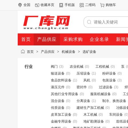
全国
收藏本页
手机版
二维码
购物车
首页
产品供应
采购求购
企业名录
新闻
首页
>
产品供应
>
机械设备
>
选矿设备
行业
阀门
(3)
农业机械
(0)
工程机械
(0)
泵
(
输送设备
(0)
压缩设备
(1)
粉碎设备
(0)
食品饮料设备
(1)
风机
(0)
包装设备
(3)
液压元件
(0)
密封件
(0)
过滤设备
(3)
焊
其他行业专用设备
(0)
服装机械设备
(0)
工
混合设备
(0)
分离设备
(1)
制冷、换热设备
传质设备
(0)
建材生产加工机械
(0)
冶炼设
皮革加工设备
(0)
木工机械
(0)
车间设备
(0
金融专用设备
(0)
地矿勘测设备
(0)
造纸设