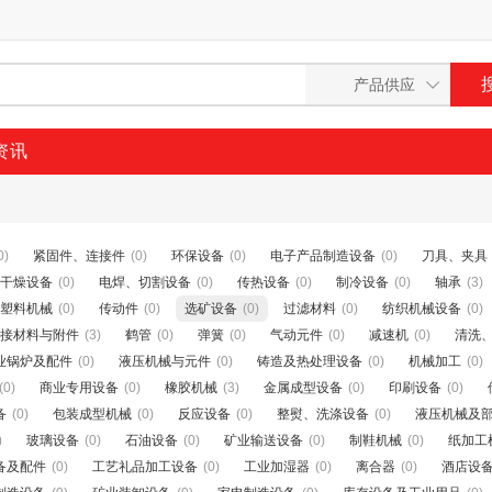
资讯
0)
紧固件、连接件
(0)
环保设备
(0)
电子产品制造设备
(0)
刀具、夹具
干燥设备
(0)
电焊、切割设备
(0)
传热设备
(0)
制冷设备
(0)
轴承
(3)
塑料机械
(0)
传动件
(0)
选矿设备
(0)
过滤材料
(0)
纺织机械设备
(0)
接材料与附件
(3)
鹤管
(0)
弹簧
(0)
气动元件
(0)
减速机
(0)
清洗
业锅炉及配件
(0)
液压机械与元件
(0)
铸造及热处理设备
(0)
机械加工
(0)
(0)
商业专用设备
(0)
橡胶机械
(3)
金属成型设备
(0)
印刷设备
(0)
备
(0)
包装成型机械
(0)
反应设备
(0)
整熨、洗涤设备
(0)
液压机械及
)
玻璃设备
(0)
石油设备
(0)
矿业输送设备
(0)
制鞋机械
(0)
纸加工
备及配件
(0)
工艺礼品加工设备
(0)
工业加湿器
(0)
离合器
(0)
酒店设