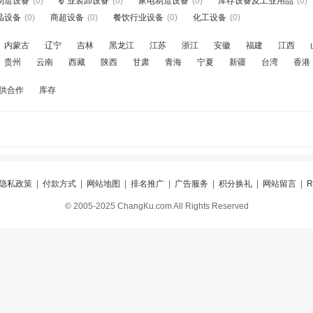
制造设备
(0)
矿业装卸设备
(0)
家电制造设备
(0)
库存设备及工业用品
(0)
晶设备
(0)
商超设备
(0)
餐饮行业设备
(0)
化工设备
(0)
内蒙古
辽宁
吉林
黑龙江
江苏
浙江
安徽
福建
江西
贵州
云南
西藏
陕西
甘肃
青海
宁夏
新疆
台湾
香港
供合作
库存
隐私政策
|
付款方式
|
网站地图
|
排名推广
|
广告服务
|
积分换礼
|
网站留言
|
© 2005-2025 ChangKu.com All Rights Reserved