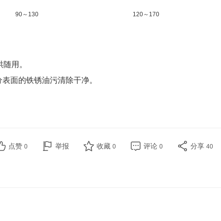
90
～
130
120
～
170
烘随用。
部分表面的铁锈油污清除干净。
点赞
举报
收藏
评论
分享
0
0
0
40