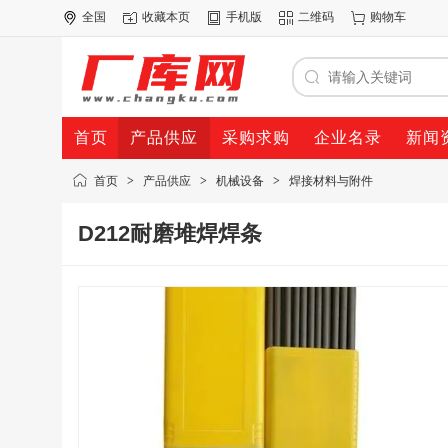
全国
收藏本页
手机版
二维码
购物车
首页
产品供应
采购求购
企业名录
新闻
首页
>
产品供应
>
机械设备
>
焊接材料与附件
D212耐磨堆焊焊条