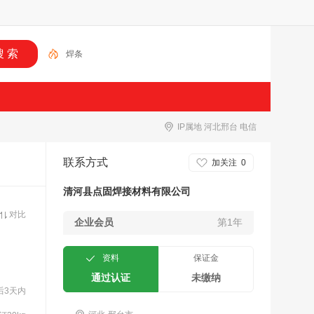
焊条
IP属地 河北邢台 电信
联系方式
加关注
0
清河县点固焊接材料有限公司
对比
企业会员
第1年
资料
保证金
通过认证
未缴纳
后3天内