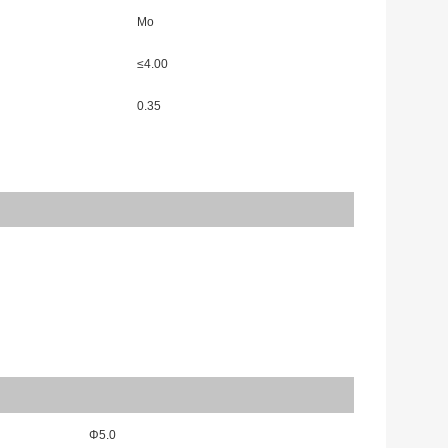
Mo
≤
4.00
0.35
Φ
5.0