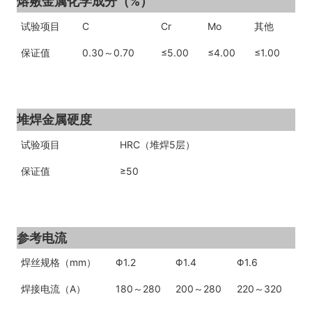
熔敷金属化学成分（%）
试验
项目
C
Cr
Mo
其他
保证值
0.30
～
0.
7
0
≤5.00
≤4.00
≤
1
.0
0
堆焊金属硬度
试验项目
HRC
（堆焊
5
层）
保证值
≥
50
参考电流
焊丝
规格
（
mm
）
Φ
1.2
Φ
1.4
Φ
1.6
焊接电流
（
A
）
180
～
280
200
～
280
220
～
320