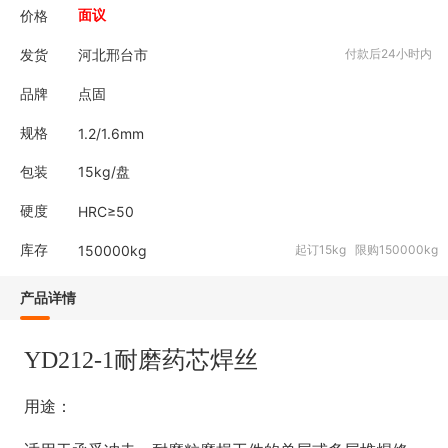
价格
面议
发货
河北邢台市
付款后24小时内
品牌
点固
规格
1.2/1.6mm
包装
15kg/盘
硬度
HRC≥50
库存
150000
kg
起订15kg 限购150000kg
产品详情
YD212-1耐磨药芯焊丝
用途：