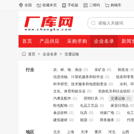
全国
收藏本页
手机版
二维码
购物车
首页
产品供应
采购求购
企业名录
新闻
首页
>
企业名录
>
交通运输
行业
农、林、牧、渔业
(2)
采矿业
(0)
制造业
(8
信息传输、计算机服务和软件业
(2)
批发和零售
科学研究、技术服务和地质勘查业
(0)
水利、环
文化、体育和娱乐业
(0)
党政机关和社会组织
(
汽摩及配件
(1)
照明灯具
(0)
交通运输
(0)
鞋包配饰
(0)
礼品工艺品
(0)
家居日用品
(0
食品饮料
(1)
玩具
(0)
传媒广电
(1)
化工
建筑建材
(0)
能源
(1)
商务服务
(1)
代理
地区
北京
上海
天津
重庆
河北
山西