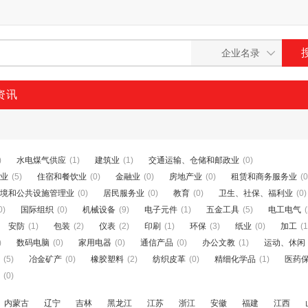
资讯
)
水电煤气供应
(1)
建筑业
(1)
交通运输、仓储和邮政业
(0)
业
(5)
住宿和餐饮业
(0)
金融业
(0)
房地产业
(0)
租赁和商务服务业
(0
境和公共设施管理业
(0)
居民服务业
(0)
教育
(0)
卫生、社保、福利业
(0)
0)
国际组织
(0)
机械设备
(9)
电子元件
(1)
五金工具
(5)
电工电气
(
安防
(1)
包装
(2)
仪表
(2)
印刷
(1)
环保
(3)
纸业
(0)
加工
(1
)
数码电脑
(0)
家用电器
(0)
通信产品
(0)
办公文教
(1)
运动、休闲
(5)
冶金矿产
(0)
橡胶塑料
(2)
纺织皮革
(0)
精细化学品
(1)
医药
(0)
内蒙古
辽宁
吉林
黑龙江
江苏
浙江
安徽
福建
江西