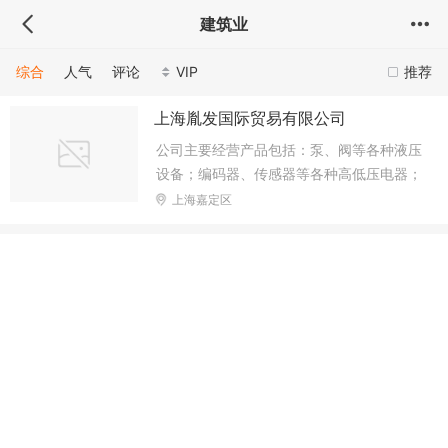
建筑业
综合
人气
评论
VIP
推荐
上海胤发国际贸易有限公司
公司主要经营产品包括：泵、阀等各种液压
设备；编码器、传感器等各种高低压电器；
数显表、压力表等各种仪器仪表；电容器、
上海嘉定区
电抗器等各种电力设备；数采模块、温控模
块等各种工控设备；以及各种电机马达、传
动控制、开关插座等各种工矿产品和备件