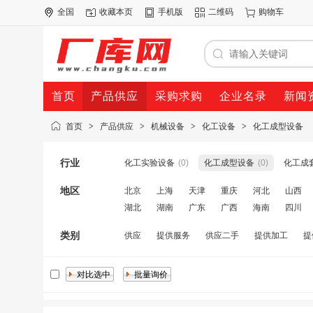
全国
收藏本页
手机版
二维码
购物车
首页
产品供应
采购求购
企业名录
新闻
首页
>
产品供应
>
机械设备
>
化工设备
>
化工成型设备
行业
化工实验设备
(0)
化工成型设备
(0)
化工成
地区
北京
上海
天津
重庆
河北
山西
湖北
湖南
广东
广西
海南
四川
类别
供应
提供服务
供应二手
提供加工
提