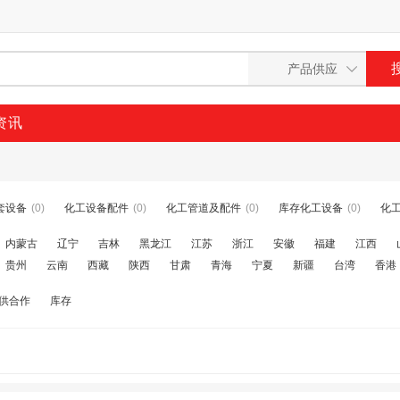
资讯
套设备
(0)
化工设备配件
(0)
化工管道及配件
(0)
库存化工设备
(0)
化
内蒙古
辽宁
吉林
黑龙江
江苏
浙江
安徽
福建
江西
贵州
云南
西藏
陕西
甘肃
青海
宁夏
新疆
台湾
香港
供合作
库存