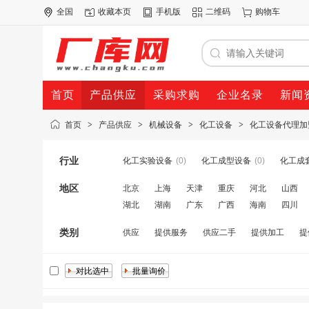
全国
收藏本页
手机版
二维码
购物车
首页
产品供应
采购求购
企业名录
新闻
首页
>
产品供应
>
机械设备
>
化工设备
>
化工设备代理加
行业
化工实验设备
(0)
化工成型设备
(0)
化工成
地区
北京
上海
天津
重庆
河北
山西
湖北
湖南
广东
广西
海南
四川
类别
供应
提供服务
供应二手
提供加工
提