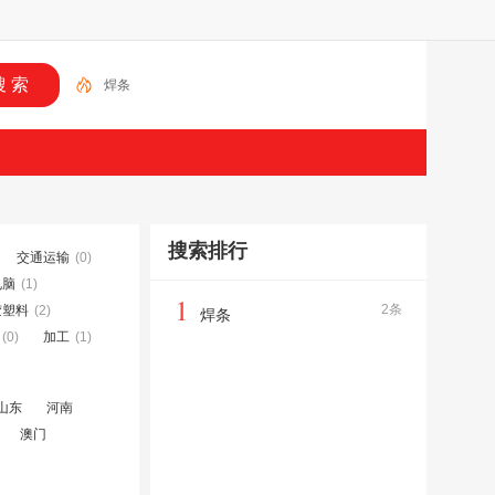
焊条
搜索排行
交通运输
(0)
电脑
(1)
1
2条
胶塑料
(2)
焊条
(0)
加工
(1)
山东
河南
澳门