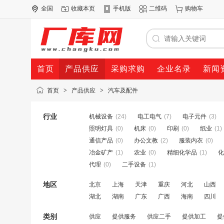
全国
收藏本页
手机版
二维码
购物车
首页
产品供应
采购求购
企业名录
新闻
首页
>
产品供应
>
汽车及配件
行业
机械设备
(24)
电工电气
(7)
电子元件
(3)
照明灯具
(0)
机床
(0)
印刷
(0)
纸业
(1)
通信产品
(0)
办公文教
(2)
服装内衣
(0)
冶金矿产
(1)
农业
(0)
精细化学品
(1)
化
代理
(0)
二手设备
(1)
地区
北京
上海
天津
重庆
河北
山西
湖北
湖南
广东
广西
海南
四川
类别
供应
提供服务
供应二手
提供加工
提