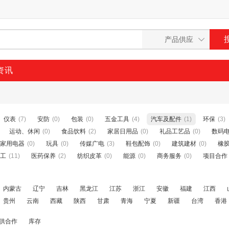
资讯
仪表
(7)
安防
(0)
包装
(0)
五金工具
(4)
汽车及配件
(1)
环保
(3)
运动、休闲
(0)
食品饮料
(2)
家居日用品
(0)
礼品工艺品
(0)
数码
家用电器
(0)
玩具
(0)
传媒广电
(3)
鞋包配饰
(0)
建筑建材
(0)
橡
工
(11)
医药保养
(2)
纺织皮革
(0)
能源
(0)
商务服务
(0)
项目合作
内蒙古
辽宁
吉林
黑龙江
江苏
浙江
安徽
福建
江西
贵州
云南
西藏
陕西
甘肃
青海
宁夏
新疆
台湾
香港
供合作
库存