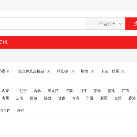
资讯
垫圈
(0)
组合件及连接副
(0)
销及键
(0)
螺柱
(0)
卡簧、挡圈
(0)
内蒙古
辽宁
吉林
黑龙江
江苏
浙江
安徽
福建
江西
贵州
云南
西藏
陕西
甘肃
青海
宁夏
新疆
台湾
香港
供合作
库存