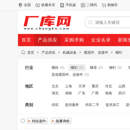
全国
收藏本页
手机版
二维码
购物车
首页
产品供应
采购求购
企业名录
新闻
首页
>
产品供应
>
机械设备
>
紧固件、连接件
>
螺钉
行业
螺栓
(0)
螺钉
(0)
螺母
(0)
铆钉
(0)
其他紧固件、连接件
(0)
地区
北京
上海
天津
重庆
河北
山西
湖北
湖南
广东
广西
海南
四川
类别
供应
提供服务
供应二手
提供加工
提