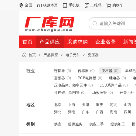
全国
收藏本页
手机版
二维码
购物车
首页
产品供应
采购求购
企业名录
新闻
首页
>
产品供应
>
电子元件
>
变压器
行业
连接器
(0)
传感器
(0)
变压器
(0)
集成电
变频器
(0)
PCB电路板
(0)
继电器
(0)
压电晶体、频率元件
(0)
LCD系列产品
(0)
可控硅、晶闸管
(0)
场效应管
(0)
开关元件
地区
北京
上海
天津
重庆
河北
山西
湖北
湖南
广东
广西
海南
四川
类别
供应
提供服务
供应二手
提供加工
提