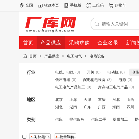
全国
收藏本页
手机版
二维码
购物车
首页
产品供应
采购求购
企业名录
新闻
首页
>
产品供应
>
电工电气
>
电热设备
行业
电线、电缆
(3)
开关
(0)
电动机
(0)
电热
低压电器
(0)
配电输电设备
(3)
电源
(0)
电工电气产品加工
(0)
库存电工电气产品
(0)
地区
北京
上海
天津
重庆
河北
山西
湖北
湖南
广东
广西
海南
四川
类别
供应
提供服务
供应二手
提供加工
提