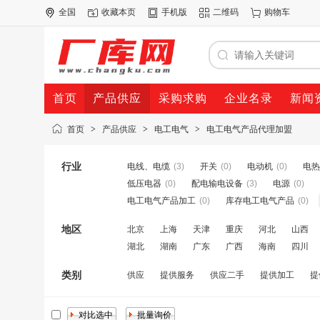
全国
收藏本页
手机版
二维码
购物车
首页
产品供应
采购求购
企业名录
新闻
首页
>
产品供应
>
电工电气
>
电工电气产品代理加盟
行业
电线、电缆
(3)
开关
(0)
电动机
(0)
电热
低压电器
(0)
配电输电设备
(3)
电源
(0)
电工电气产品加工
(0)
库存电工电气产品
(0)
地区
北京
上海
天津
重庆
河北
山西
湖北
湖南
广东
广西
海南
四川
类别
供应
提供服务
供应二手
提供加工
提