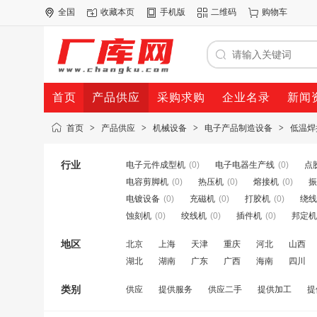
全国
收藏本页
手机版
二维码
购物车
首页
产品供应
采购求购
企业名录
新闻
首页
>
产品供应
>
机械设备
>
电子产品制造设备
>
低温焊
行业
电子元件成型机
(0)
电子电器生产线
(0)
点
电容剪脚机
(0)
热压机
(0)
熔接机
(0)
振
电镀设备
(0)
充磁机
(0)
打胶机
(0)
绕线
蚀刻机
(0)
绞线机
(0)
插件机
(0)
邦定机
地区
北京
上海
天津
重庆
河北
山西
湖北
湖南
广东
广西
海南
四川
类别
供应
提供服务
供应二手
提供加工
提