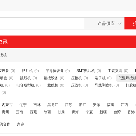
资讯
接机
胶设备
(0)
贴片机
(0)
半导体设备
(0)
SMT贴片机
(0)
工装夹具
(0)
动盘
(0)
跳线机
(0)
铆接设备
(0)
压接机
(0)
端子机
(0)
低温焊接
机
(0)
电容成型机
(0)
裁线机
(0)
压线机
(0)
导线剥皮机
(0)
打胶
(0)
内蒙古
辽宁
吉林
黑龙江
江苏
浙江
安徽
福建
江西
贵州
云南
西藏
陕西
甘肃
青海
宁夏
新疆
台湾
香港
供合作
库存