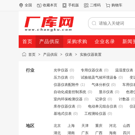
全国
收藏本页
手机版
二维码
购物车
首页
产品供应
采购求购
企业名录
新闻
首页
>
产品供应
>
仪表
>
实验仪器装置
行业
光学仪器
(0)
专用仪器仪表
(0)
温湿度仪表
压力仪表
(0)
试验箱及气候环境设备
(0)
变
仪器仪表配附件
(1)
气体分析仪
(0)
车用仪
自动化成套控制系统
(0)
显示仪表
(0)
色谱
室内环保检测仪器
(0)
记录仪
(0)
计数器
(0
库存仪器仪表
(0)
电动单元组合仪表
(0)
仪
基地式仪表
(0)
工程测绘仪器
(0)
地区
北京
上海
天津
重庆
河北
山西
湖北
湖南
广东
广西
海南
四川