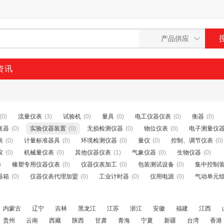
资讯
(0)
流量仪表
(3)
试验机
(0)
量具
(0)
电工仪器仪表
(0)
衡器
(0)
送器
(0)
实验仪器装置
(0)
无损检测仪器
(0)
物位仪表
(0)
电子测量仪
表
(0)
计量标准器具
(0)
环境检测仪器
(0)
量仪
(0)
控制、调节仪表
(0)
仪
(0)
机械量仪表
(0)
其他仪器仪表
(1)
气象仪器
(0)
生物仪器
(0)
)
橡塑专用仪器仪表
(0)
仪器仪表加工
(0)
包装测试设备
(0)
集中控制
器箱
(0)
仪器仪表代理加盟
(0)
工业计时器
(0)
仪用电源
(0)
气动单元
内蒙古
辽宁
吉林
黑龙江
江苏
浙江
安徽
福建
江西
贵州
云南
西藏
陕西
甘肃
青海
宁夏
新疆
台湾
香港