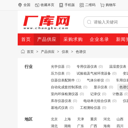
全国
收藏本页
手机版
二维码
购物车
首页
产品供应
采购求购
企业名录
新闻
首页
>
产品供应
>
仪表
>
色谱仪
行业
光学仪器
(0)
专用仪器仪表
(0)
温湿度仪表
压力仪表
(0)
试验箱及气候环境设备
(0)
变
仪器仪表配附件
(1)
气体分析仪
(0)
车用仪
自动化成套控制系统
(0)
显示仪表
(0)
色谱
室内环保检测仪器
(0)
记录仪
(0)
计数器
(0
库存仪器仪表
(0)
电动单元组合仪表
(0)
仪
基地式仪表
(0)
工程测绘仪器
(0)
地区
北京
上海
天津
重庆
河北
山西
湖北
湖南
广东
广西
海南
四川