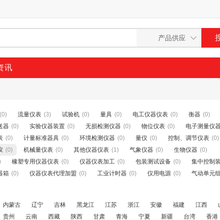
资讯
(0)
流量仪表
(3)
试验机
(0)
量具
(0)
电工仪器仪表
(0)
衡器
(0)
送器
(0)
实验仪器装置
(0)
无损检测仪器
(0)
物位仪表
(0)
电子测量仪
表
(0)
计量标准器具
(0)
环境检测仪器
(0)
量仪
(0)
控制、调节仪表
(0)
仪
(0)
机械量仪表
(0)
其他仪器仪表
(1)
气象仪器
(0)
生物仪器
(0)
)
橡塑专用仪器仪表
(0)
仪器仪表加工
(0)
包装测试设备
(0)
集中控制
器箱
(0)
仪器仪表代理加盟
(0)
工业计时器
(0)
仪用电源
(0)
气动单元
内蒙古
辽宁
吉林
黑龙江
江苏
浙江
安徽
福建
江西
贵州
云南
西藏
陕西
甘肃
青海
宁夏
新疆
台湾
香港