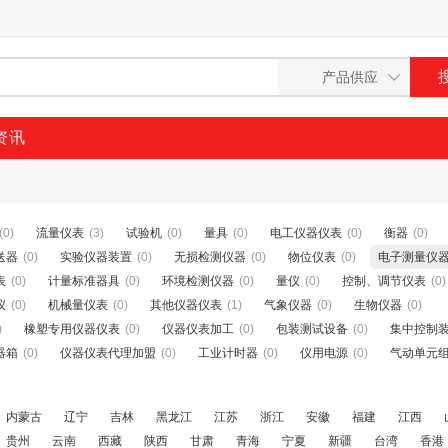
资讯
(0)
流量仪表
(3)
试验机
(0)
量具
(0)
电工仪器仪表
(0)
衡器
(0)
送器
(0)
实验仪器装置
(0)
无损检测仪器
(0)
物位仪表
(0)
电子测量仪
表
(0)
计量标准器具
(0)
环境检测仪器
(0)
量仪
(0)
控制、调节仪表
(0)
仪
(0)
机械量仪表
(0)
其他仪器仪表
(1)
气象仪器
(0)
生物仪器
(0)
)
橡塑专用仪器仪表
(0)
仪器仪表加工
(0)
包装测试设备
(0)
集中控制
器箱
(0)
仪器仪表代理加盟
(0)
工业计时器
(0)
仪用电源
(0)
气动单元
内蒙古
辽宁
吉林
黑龙江
江苏
浙江
安徽
福建
江西
贵州
云南
西藏
陕西
甘肃
青海
宁夏
新疆
台湾
香港