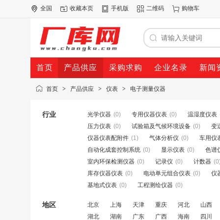
全国
收藏本页
手机版
二维码
购物车
首页
产品供应
采购求购
企业名录
新闻
首页
>
产品供应
>
仪表
>
电子测量仪器
行业
光学仪器
(0)
专用仪器仪表
(0)
温湿度仪表
压力仪表
(0)
试验箱及气候环境设备
(0)
变
仪器仪表配附件
(1)
气体分析仪
(0)
车用仪
自动化成套控制系统
(0)
显示仪表
(0)
色谱
室内环保检测仪器
(0)
记录仪
(0)
计数器
(0
库存仪器仪表
(0)
电动单元组合仪表
(0)
仪
基地式仪表
(0)
工程测绘仪器
(0)
地区
北京
上海
天津
重庆
河北
山西
湖北
湖南
广东
广西
海南
四川