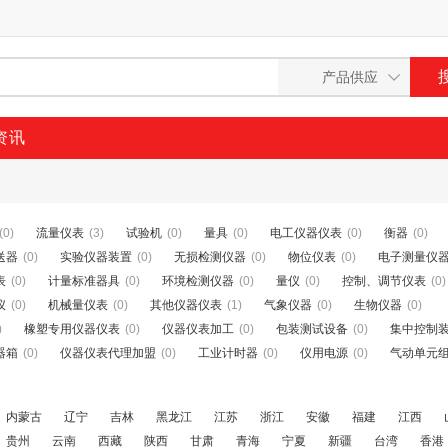
资讯
(0)
流量仪表
(3)
试验机
(0)
量具
(0)
电工仪器仪表
(0)
衡器
(0)
送器
(0)
实验仪器装置
(0)
无损检测仪器
(0)
物位仪表
(0)
电子测量仪
表
(0)
计量标准器具
(0)
环境检测仪器
(0)
量仪
(0)
控制、调节仪表
(0)
仪
(0)
机械量仪表
(0)
其他仪器仪表
(1)
气象仪器
(0)
生物仪器
(0)
)
橡塑专用仪器仪表
(0)
仪器仪表加工
(0)
包装测试设备
(0)
集中控制
器箱
(0)
仪器仪表代理加盟
(0)
工业计时器
(0)
仪用电源
(0)
气动单元
内蒙古
辽宁
吉林
黑龙江
江苏
浙江
安徽
福建
江西
贵州
云南
西藏
陕西
甘肃
青海
宁夏
新疆
台湾
香港