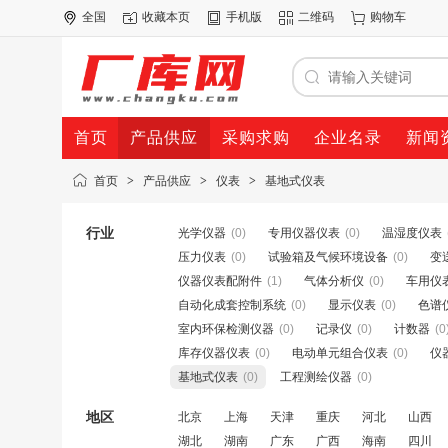
全国
收藏本页
手机版
二维码
购物车
首页
产品供应
采购求购
企业名录
新闻
首页
>
产品供应
>
仪表
>
基地式仪表
行业
光学仪器
(0)
专用仪器仪表
(0)
温湿度仪表
压力仪表
(0)
试验箱及气候环境设备
(0)
变
仪器仪表配附件
(1)
气体分析仪
(0)
车用仪
自动化成套控制系统
(0)
显示仪表
(0)
色谱
室内环保检测仪器
(0)
记录仪
(0)
计数器
(0
库存仪器仪表
(0)
电动单元组合仪表
(0)
仪
基地式仪表
(0)
工程测绘仪器
(0)
地区
北京
上海
天津
重庆
河北
山西
湖北
湖南
广东
广西
海南
四川