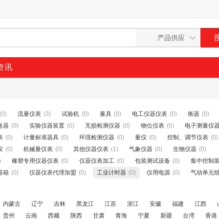
资讯
(0)
流量仪表
(3)
试验机
(0)
量具
(0)
电工仪器仪表
(0)
衡器
(0)
送器
(0)
实验仪器装置
(0)
无损检测仪器
(0)
物位仪表
(0)
电子测量仪
表
(0)
计量标准器具
(0)
环境检测仪器
(0)
量仪
(0)
控制、调节仪表
(0)
仪
(0)
机械量仪表
(0)
其他仪器仪表
(1)
气象仪器
(0)
生物仪器
(0)
)
橡塑专用仪器仪表
(0)
仪器仪表加工
(0)
包装测试设备
(0)
集中控制
器箱
(0)
仪器仪表代理加盟
(0)
工业计时器
(0)
仪用电源
(0)
气动单元
内蒙古
辽宁
吉林
黑龙江
江苏
浙江
安徽
福建
江西
贵州
云南
西藏
陕西
甘肃
青海
宁夏
新疆
台湾
香港