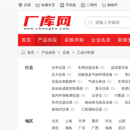
全国
收藏本页
手机版
二维码
购物车
首页
产品供应
采购求购
企业名录
新闻
首页
>
产品供应
>
仪表
>
工业计时器
行业
光学仪器
(0)
专用仪器仪表
(0)
温湿度仪表
压力仪表
(0)
试验箱及气候环境设备
(0)
变
仪器仪表配附件
(1)
气体分析仪
(0)
车用仪
自动化成套控制系统
(0)
显示仪表
(0)
色谱
室内环保检测仪器
(0)
记录仪
(0)
计数器
(0
库存仪器仪表
(0)
电动单元组合仪表
(0)
仪
基地式仪表
(0)
工程测绘仪器
(0)
地区
北京
上海
天津
重庆
河北
山西
湖北
湖南
广东
广西
海南
四川