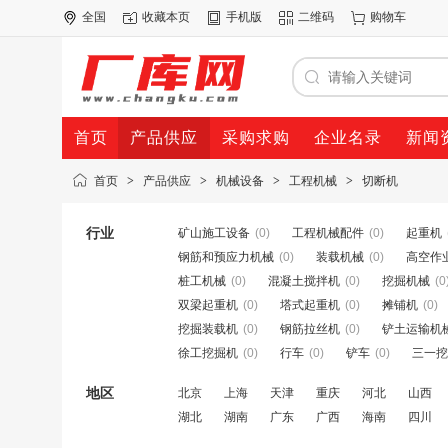
全国
收藏本页
手机版
二维码
购物车
首页
产品供应
采购求购
企业名录
新闻
首页
>
产品供应
>
机械设备
>
工程机械
>
切断机
行业
矿山施工设备
(0)
工程机械配件
(0)
起重机
钢筋和预应力机械
(0)
装载机械
(0)
高空作
桩工机械
(0)
混凝土搅拌机
(0)
挖掘机械
(0
双梁起重机
(0)
塔式起重机
(0)
摊铺机
(0)
挖掘装载机
(0)
钢筋拉丝机
(0)
铲土运输机
徐工挖掘机
(0)
行车
(0)
铲车
(0)
三一挖
地区
北京
上海
天津
重庆
河北
山西
湖北
湖南
广东
广西
海南
四川