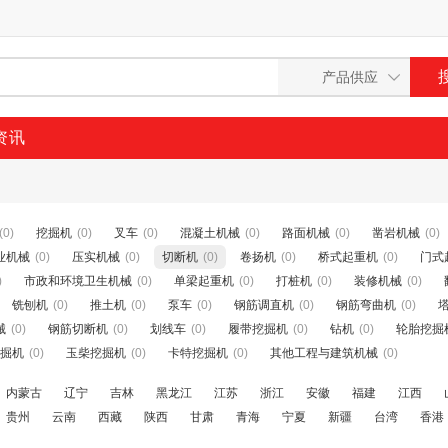
资讯
(0)
挖掘机
(0)
叉车
(0)
混凝土机械
(0)
路面机械
(0)
凿岩机械
(0)
业机械
(0)
压实机械
(0)
切断机
(0)
卷扬机
(0)
桥式起重机
(0)
门式
)
市政和环境卫生机械
(0)
单梁起重机
(0)
打桩机
(0)
装修机械
(0)
铣刨机
(0)
推土机
(0)
泵车
(0)
钢筋调直机
(0)
钢筋弯曲机
(0)
械
(0)
钢筋切断机
(0)
划线车
(0)
履带挖掘机
(0)
钻机
(0)
轮胎挖掘
掘机
(0)
玉柴挖掘机
(0)
卡特挖掘机
(0)
其他工程与建筑机械
(0)
内蒙古
辽宁
吉林
黑龙江
江苏
浙江
安徽
福建
江西
贵州
云南
西藏
陕西
甘肃
青海
宁夏
新疆
台湾
香港