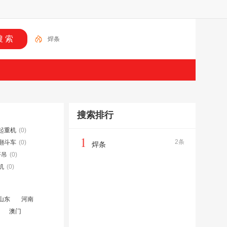
焊条
搜索排行
起重机
(0)
1
2条
翻斗车
(0)
焊条
塔吊
(0)
机
(0)
山东
河南
澳门