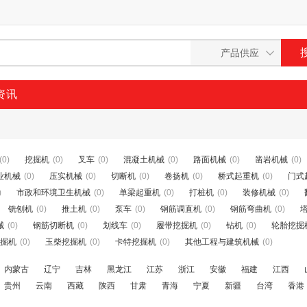
资讯
(0)
挖掘机
(0)
叉车
(0)
混凝土机械
(0)
路面机械
(0)
凿岩机械
(0)
业机械
(0)
压实机械
(0)
切断机
(0)
卷扬机
(0)
桥式起重机
(0)
门式
)
市政和环境卫生机械
(0)
单梁起重机
(0)
打桩机
(0)
装修机械
(0)
铣刨机
(0)
推土机
(0)
泵车
(0)
钢筋调直机
(0)
钢筋弯曲机
(0)
械
(0)
钢筋切断机
(0)
划线车
(0)
履带挖掘机
(0)
钻机
(0)
轮胎挖掘
掘机
(0)
玉柴挖掘机
(0)
卡特挖掘机
(0)
其他工程与建筑机械
(0)
内蒙古
辽宁
吉林
黑龙江
江苏
浙江
安徽
福建
江西
贵州
云南
西藏
陕西
甘肃
青海
宁夏
新疆
台湾
香港