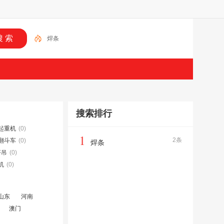
焊条
搜索排行
起重机
(0)
1
2条
翻斗车
(0)
焊条
塔吊
(0)
机
(0)
山东
河南
澳门