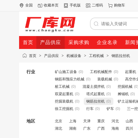
全国
收藏本页
手机版
二维码
购物车
首页
产品供应
采购求购
企业名录
新闻
首页
>
产品供应
>
机械设备
>
工程机械
>
钢筋拉丝机
行业
矿山施工设备
(0)
工程机械配件
(0)
起重机
钢筋和预应力机械
(0)
装载机械
(0)
高空作
桩工机械
(0)
混凝土搅拌机
(0)
挖掘机械
(0
双梁起重机
(0)
塔式起重机
(0)
摊铺机
(0)
挖掘装载机
(0)
钢筋拉丝机
(0)
铲土运输机
徐工挖掘机
(0)
行车
(0)
铲车
(0)
三一挖
地区
北京
上海
天津
重庆
河北
山西
湖北
湖南
广东
广西
海南
四川