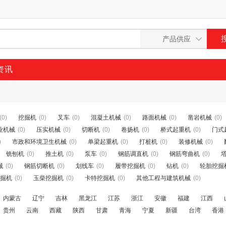
资讯
(0)
挖掘机
(0)
叉车
(0)
混凝土机械
(0)
路面机械
(0)
凿岩机械
(0)
业机械
(0)
压实机械
(0)
切断机
(0)
卷扬机
(0)
桥式起重机
(0)
门式
)
市政和环境卫生机械
(0)
单梁起重机
(0)
打桩机
(0)
装修机械
(0)
铣刨机
(0)
推土机
(0)
泵车
(0)
钢筋调直机
(0)
钢筋弯曲机
(0)
械
(0)
钢筋切断机
(0)
划线车
(0)
履带挖掘机
(0)
钻机
(0)
轮胎挖掘
掘机
(0)
玉柴挖掘机
(0)
卡特挖掘机
(0)
其他工程与建筑机械
(0)
内蒙古
辽宁
吉林
黑龙江
江苏
浙江
安徽
福建
江西
贵州
云南
西藏
陕西
甘肃
青海
宁夏
新疆
台湾
香港