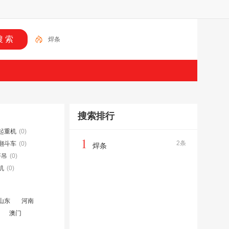
焊条
搜索排行
起重机
(0)
1
2条
翻斗车
(0)
焊条
塔吊
(0)
机
(0)
山东
河南
澳门