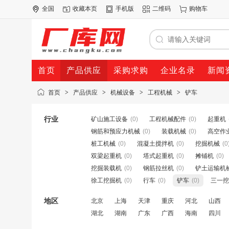
全国
收藏本页
手机版
二维码
购物车
首页
产品供应
采购求购
企业名录
新闻
首页
>
产品供应
>
机械设备
>
工程机械
>
铲车
行业
矿山施工设备
(0)
工程机械配件
(0)
起重机
钢筋和预应力机械
(0)
装载机械
(0)
高空作
桩工机械
(0)
混凝土搅拌机
(0)
挖掘机械
(0
双梁起重机
(0)
塔式起重机
(0)
摊铺机
(0)
挖掘装载机
(0)
钢筋拉丝机
(0)
铲土运输机
徐工挖掘机
(0)
行车
(0)
铲车
(0)
三一挖
地区
北京
上海
天津
重庆
河北
山西
湖北
湖南
广东
广西
海南
四川