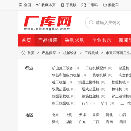
全国
收藏本页
手机版
二维码
购物车
首页
产品供应
采购求购
企业名录
新闻
首页
>
产品供应
>
机械设备
>
工程机械
>
市政和环境卫生
行业
矿山施工设备
(0)
工程机械配件
(0)
起重机
钢筋和预应力机械
(0)
装载机械
(0)
高空作
桩工机械
(0)
混凝土搅拌机
(0)
挖掘机械
(0
双梁起重机
(0)
塔式起重机
(0)
摊铺机
(0)
挖掘装载机
(0)
钢筋拉丝机
(0)
铲土运输机
徐工挖掘机
(0)
行车
(0)
铲车
(0)
三一挖
地区
北京
上海
天津
重庆
河北
山西
湖北
湖南
广东
广西
海南
四川