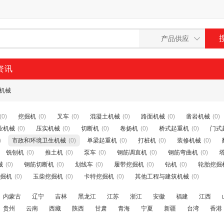
资讯
机械
(0)
挖掘机
(0)
叉车
(0)
混凝土机械
(0)
路面机械
(0)
凿岩机械
(0)
业机械
(0)
压实机械
(0)
切断机
(0)
卷扬机
(0)
桥式起重机
(0)
门式
)
市政和环境卫生机械
(0)
单梁起重机
(0)
打桩机
(0)
装修机械
(0)
铣刨机
(0)
推土机
(0)
泵车
(0)
钢筋调直机
(0)
钢筋弯曲机
(0)
械
(0)
钢筋切断机
(0)
划线车
(0)
履带挖掘机
(0)
钻机
(0)
轮胎挖掘
掘机
(0)
玉柴挖掘机
(0)
卡特挖掘机
(0)
其他工程与建筑机械
(0)
内蒙古
辽宁
吉林
黑龙江
江苏
浙江
安徽
福建
江西
贵州
云南
西藏
陕西
甘肃
青海
宁夏
新疆
台湾
香港