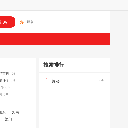
焊条
搜索排行
起重机
(0)
1
2条
翻斗车
(0)
焊条
塔吊
(0)
机
(0)
山东
河南
澳门