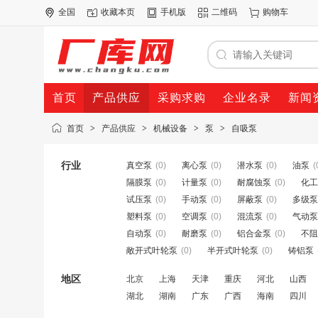
全国
收藏本页
手机版
二维码
购物车
首页
产品供应
采购求购
企业名录
新闻
首页
>
产品供应
>
机械设备
>
泵
>
自吸泵
行业
真空泵
(0)
离心泵
(0)
潜水泵
(0)
油泵
(
隔膜泵
(0)
计量泵
(0)
耐腐蚀泵
(0)
化工
试压泵
(0)
手动泵
(0)
屏蔽泵
(0)
多级泵
塑料泵
(0)
空调泵
(0)
混流泵
(0)
气动泵
自动泵
(0)
耐磨泵
(0)
铝合金泵
(0)
不阻
敞开式叶轮泵
(0)
半开式叶轮泵
(0)
铸铝泵
地区
北京
上海
天津
重庆
河北
山西
湖北
湖南
广东
广西
海南
四川