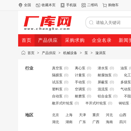
全国
收藏本页
手机版
二维码
购物车
首页
产品供应
采购求购
企业名录
新闻
首页
>
产品供应
>
机械设备
>
泵
>
漩涡泵
行业
真空泵
(0)
离心泵
(0)
潜水泵
(0)
油泵
(
隔膜泵
(0)
计量泵
(0)
耐腐蚀泵
(0)
化工
试压泵
(0)
手动泵
(0)
屏蔽泵
(0)
多级泵
塑料泵
(0)
空调泵
(0)
混流泵
(0)
气动泵
自动泵
(0)
耐磨泵
(0)
铝合金泵
(0)
不阻
敞开式叶轮泵
(0)
半开式叶轮泵
(0)
铸铝泵
地区
北京
上海
天津
重庆
河北
山西
湖北
湖南
广东
广西
海南
四川