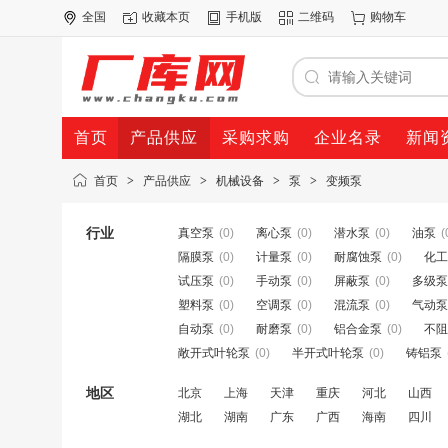
全国
收藏本页
手机版
二维码
购物车
首页
产品供应
采购求购
企业名录
新闻
首页
>
产品供应
>
机械设备
>
泵
>
变频泵
行业
真空泵
(0)
离心泵
(0)
潜水泵
(0)
油泵
(
隔膜泵
(0)
计量泵
(0)
耐腐蚀泵
(0)
化工
试压泵
(0)
手动泵
(0)
屏蔽泵
(0)
多级泵
塑料泵
(0)
空调泵
(0)
混流泵
(0)
气动泵
自动泵
(0)
耐磨泵
(0)
铝合金泵
(0)
不阻
敞开式叶轮泵
(0)
半开式叶轮泵
(0)
铸铝泵
地区
北京
上海
天津
重庆
河北
山西
湖北
湖南
广东
广西
海南
四川