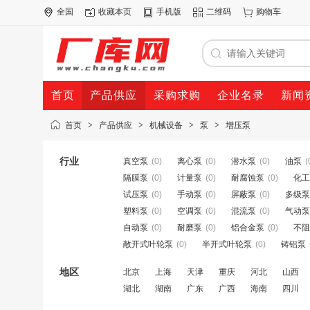
全国
收藏本页
手机版
二维码
购物车
首页
产品供应
采购求购
企业名录
新闻
首页
>
产品供应
>
机械设备
>
泵
>
增压泵
行业
真空泵
(0)
离心泵
(0)
潜水泵
(0)
油泵
(
隔膜泵
(0)
计量泵
(0)
耐腐蚀泵
(0)
化工
试压泵
(0)
手动泵
(0)
屏蔽泵
(0)
多级泵
塑料泵
(0)
空调泵
(0)
混流泵
(0)
气动泵
自动泵
(0)
耐磨泵
(0)
铝合金泵
(0)
不阻
敞开式叶轮泵
(0)
半开式叶轮泵
(0)
铸铝泵
地区
北京
上海
天津
重庆
河北
山西
湖北
湖南
广东
广西
海南
四川