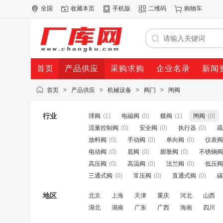
全国
收藏本页
手机版
二维码
购物车
首页
产品供应
采购求购
企业名录
新闻
首页
>
产品供应
>
机械设备
>
阀门
>
闸阀
行业
球阀
(1)
电磁阀
(0)
蝶阀
(1)
闸阀
(0)
流量控制阀
(0)
安全阀
(0)
执行器
(0)
疏
放料阀
(0)
手动阀
(0)
单向阀
(0)
仪表阀
电动阀
(0)
底阀
(0)
膨胀阀
(0)
不锈钢阀
高压阀
(0)
高温阀
(0)
法兰阀
(0)
低压阀
三通式阀
(0)
常压阀
(0)
直通式阀
(0)
碳
地区
北京
上海
天津
重庆
河北
山西
湖北
湖南
广东
广西
海南
四川