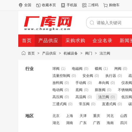
全国
收藏本页
手机版
二维码
购物车
首页
产品供应
采购求购
企业名录
新闻
首页
>
产品供应
>
机械设备
>
阀门
>
法兰阀
行业
球阀
(1)
电磁阀
(0)
蝶阀
(1)
闸阀
(0)
流量控制阀
(0)
安全阀
(0)
执行器
(0)
疏
放料阀
(0)
手动阀
(0)
单向阀
(0)
仪表阀
电动阀
(0)
底阀
(0)
膨胀阀
(0)
不锈钢阀
高压阀
(0)
高温阀
(0)
法兰阀
(0)
低压阀
三通式阀
(0)
常压阀
(0)
直通式阀
(0)
碳
地区
北京
上海
天津
重庆
河北
山西
湖北
湖南
广东
广西
海南
四川