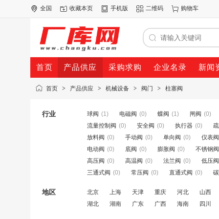
全国
收藏本页
手机版
二维码
购物车
首页
产品供应
采购求购
企业名录
新闻
首页
>
产品供应
>
机械设备
>
阀门
>
柱塞阀
行业
球阀
(1)
电磁阀
(0)
蝶阀
(1)
闸阀
(0)
流量控制阀
(0)
安全阀
(0)
执行器
(0)
疏
放料阀
(0)
手动阀
(0)
单向阀
(0)
仪表阀
电动阀
(0)
底阀
(0)
膨胀阀
(0)
不锈钢阀
高压阀
(0)
高温阀
(0)
法兰阀
(0)
低压阀
三通式阀
(0)
常压阀
(0)
直通式阀
(0)
碳
地区
北京
上海
天津
重庆
河北
山西
湖北
湖南
广东
广西
海南
四川