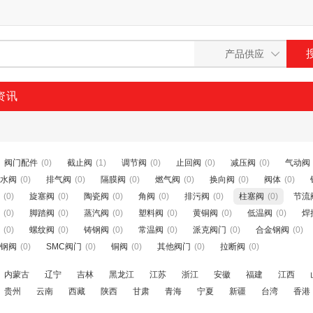
资讯
阀门配件
(0)
截止阀
(1)
调节阀
(0)
止回阀
(0)
减压阀
(0)
气动阀
水阀
(0)
排气阀
(0)
隔膜阀
(0)
燃气阀
(0)
换向阀
(0)
阀体
(0)
(0)
旋塞阀
(0)
陶瓷阀
(0)
角阀
(0)
排污阀
(0)
柱塞阀
(0)
节流
(0)
脚踏阀
(0)
蒸汽阀
(0)
塑料阀
(0)
黄铜阀
(0)
低温阀
(0)
焊
(0)
螺纹阀
(0)
铸钢阀
(0)
常温阀
(0)
派克阀门
(0)
合金钢阀
(0)
钢阀
(0)
SMC阀门
(0)
铜阀
(0)
其他阀门
(0)
拉断阀
(0)
内蒙古
辽宁
吉林
黑龙江
江苏
浙江
安徽
福建
江西
贵州
云南
西藏
陕西
甘肃
青海
宁夏
新疆
台湾
香港