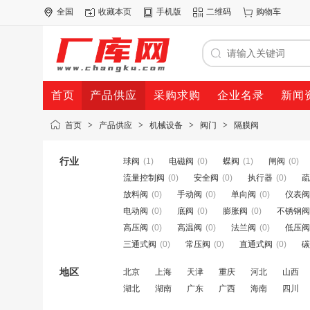
全国
收藏本页
手机版
二维码
购物车
首页
产品供应
采购求购
企业名录
新闻
首页
>
产品供应
>
机械设备
>
阀门
>
隔膜阀
行业
球阀
(1)
电磁阀
(0)
蝶阀
(1)
闸阀
(0)
流量控制阀
(0)
安全阀
(0)
执行器
(0)
疏
放料阀
(0)
手动阀
(0)
单向阀
(0)
仪表阀
电动阀
(0)
底阀
(0)
膨胀阀
(0)
不锈钢阀
高压阀
(0)
高温阀
(0)
法兰阀
(0)
低压阀
三通式阀
(0)
常压阀
(0)
直通式阀
(0)
碳
地区
北京
上海
天津
重庆
河北
山西
湖北
湖南
广东
广西
海南
四川