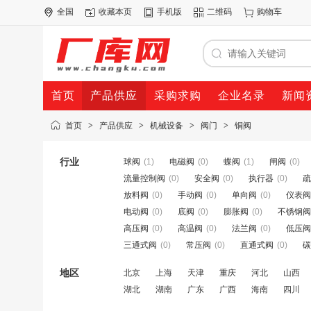
全国
收藏本页
手机版
二维码
购物车
首页
产品供应
采购求购
企业名录
新闻
首页
>
产品供应
>
机械设备
>
阀门
>
铜阀
行业
球阀
(1)
电磁阀
(0)
蝶阀
(1)
闸阀
(0)
流量控制阀
(0)
安全阀
(0)
执行器
(0)
疏
放料阀
(0)
手动阀
(0)
单向阀
(0)
仪表阀
电动阀
(0)
底阀
(0)
膨胀阀
(0)
不锈钢阀
高压阀
(0)
高温阀
(0)
法兰阀
(0)
低压阀
三通式阀
(0)
常压阀
(0)
直通式阀
(0)
碳
地区
北京
上海
天津
重庆
河北
山西
湖北
湖南
广东
广西
海南
四川