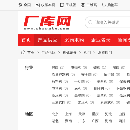
全国
收藏本页
手机版
二维码
购物车
首页
产品供应
采购求购
企业名录
新闻
首页
>
产品供应
>
机械设备
>
阀门
>
派克阀门
行业
球阀
(1)
电磁阀
(0)
蝶阀
(1)
闸阀
(0)
流量控制阀
(0)
安全阀
(0)
执行器
(0)
疏
放料阀
(0)
手动阀
(0)
单向阀
(0)
仪表阀
电动阀
(0)
底阀
(0)
膨胀阀
(0)
不锈钢阀
高压阀
(0)
高温阀
(0)
法兰阀
(0)
低压阀
三通式阀
(0)
常压阀
(0)
直通式阀
(0)
碳
地区
北京
上海
天津
重庆
河北
山西
湖北
湖南
广东
广西
海南
四川